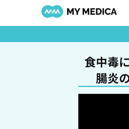
食中毒
腸炎