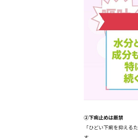
②下痢止めは厳禁
「ひどい下痢を抑えるた
す。