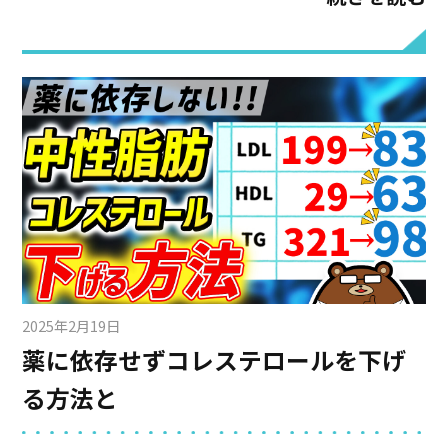
のが現状です。 でも、知っていましたか？ 長年
タバコを吸っていても、禁煙するのに遅すぎる
ことはないんです。 45歳まで（とりわけ35歳ま
で）禁煙すれば、総死亡リスクがもともと喫煙
しなかった人と同様のレベルまで改善すること
がわかっています。 また同様のレベルとまでい
かなくても、禁煙は何歳からであっても様々な
病気のリスクを下げることに繋がります。 で
は、禁煙するとどんな体の変化があるのでしょ
うか。 今回はまず禁煙からの期間ごとに、みる
みる変わっていく体の変化について一緒に見て
2025年2月19日
いきましょう。
薬に依存せずコレステロールを下げ
る方法と