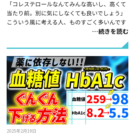
「コレステロールなんてみんな高いし、高くて
当たり前。別に気にしなくても良いでしょう」
こういう風に考える人、ものすごく多いんです
が、これは大きな間違い。 悪玉コレステロール
…続きを読む
や中性脂肪が高い人の体の中では、音もなく血
管の中で動脈硬化が進行します。 血管の壁にべ
っとりと溜まったコレステロールの山は、放置
しておくといつの日か血管を完全に詰まらせて
しまい、それが心臓で起きれば心筋梗塞、脳で
起きれば脳梗塞に繋がりかねません。 症状が出
ない病気だからこそ、健康診断で早く異常を見
つけて、対応することが重要なんですね。 そし
て、こんなコレステロールの怖いリスクの話を
すると、こういう人もとっても多いんです。
「でもコレステロールの薬って、飲み始めたら
2025年2月19日