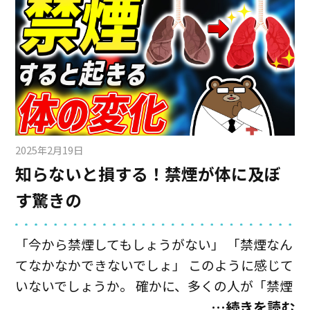
出さない恐ろしい時限爆弾のような病気なんで
すね。 「でも血圧の薬って、飲み始めたら一生
飲まなきゃいけないないんでしょう？」 いえ、
そんなことはありません。 あなたの普段の生活
の心がけ次第で、血圧を下げ、薬を卒業できる
場合も全然あります。 今回は薬に依存せず、自
分で血圧を下げる方法について２つ紹介してい
きます。
2025年2月19日
知らないと損する！禁煙が体に及ぼ
す驚きの
「今から禁煙してもしょうがない」 「禁煙なん
てなかなかできないでしょ」 このように感じて
いないでしょうか。 確かに、多くの人が「禁煙
したいけど、なかなかできない」と悩んでいる
…続きを読む