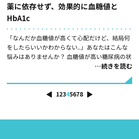
一生飲まなきゃいけないないんでしょう？」 い
薬に依存せず、効果的に血糖値と
え、そんなことはありません。 あなたの普段の
HbA1c
生活の心がけ次第で、自分の手でコレステロー
ルを下げ、薬を卒業できる場合も全然ありま
「なんだか血糖値が高くて心配だけど、結局何
す。 今回は薬に依存せず、自分でコレステロー
をしたらいいかわからない..」あなたはこんな
ルを下げる方法について紹介していきます。
悩みはありませんか？ 血糖値が高い糖尿病の状
態が続くと、血管や神経を痛めつけ、感覚がな
…続きを読む
くなったり、動脈硬化が進行したり、命に関わ
ることもあります。 もちろん必要な場合はお薬
の治療も必要なんですが、あなたの普段の生活
1
2
3
4
5
6
7
8
の心がけ次第で、自分の手で血糖値を下げ、薬
を卒業できる場合もあります。 今回は薬に依存
せず、自分で血糖値を下げる方法について紹介
していきます。