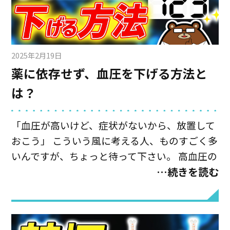
2025年2月19日
薬に依存せず、血圧を下げる方法と
は？
「血圧が高いけど、症状がないから、放置して
おこう」 こういう風に考える人、ものすごく多
いんですが、ちょっと待って下さい。 高血圧の
別名は「サイレントキラー」。 高血圧はなんの
…続きを読む
症状も出さずにじわじわ血管を痛めつけ、症状
が出るタイミングでは 「脳梗塞の麻痺」「心筋
梗塞の胸の痛み」 など、大病にならないと顔を